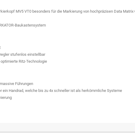
rkierkopf MV5 VT0 besonders für die Markierung von hochpräzisen Data Matrix
MARKATOR-Baukastensystem
t
egler stufenlos einstellbar
 optimierte Ritz-Technologie
i massive Führungen
 ein Handrad, welche bis zu 4x schneller ist als herkömmliche Systeme
onierung